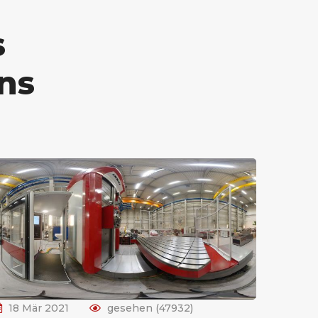
s
ns
18 Mär 2021
gesehen (47932)