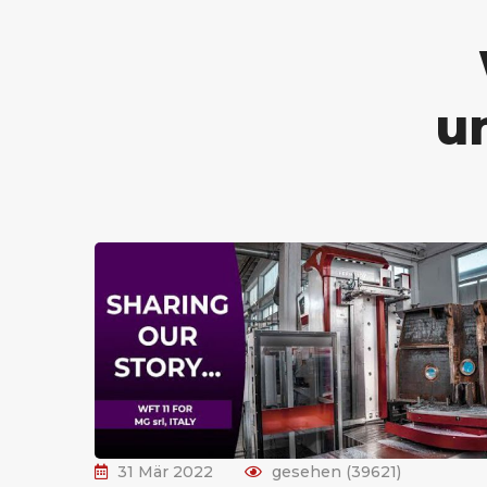
u
31 Mär 2022
gesehen (39621)