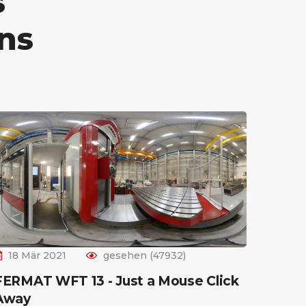
s
ns
18 Mär 2021
gesehen (47932)
FERMAT WFT 13 - Just a Mouse Click
Away